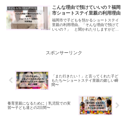
具体的なアドバイスをご紹介します。子
どもを預けたい方の他にも、里親になり
こんな理由で預けていいの？福岡
子どもを預けたい方向け
たい方にも読んでほしい内容です。
市ショートステイ里親の利用理由
福岡市で子どもを預かるショートステイ
里親の利用理由。「そんな理由で預けて
いいの？」 と聞かれたりしますがどん
な理由でも良いんです。育児疲れ・仕事
の都合・孤育て・子どもとの関係に悩む
方など、実際の利用理由を紹介します。
スポンサーリンク
「また行きたい！」と言ってくれた子ど
もたち〜ショートステイ里親の嬉しい瞬
間〜
養育里親になるために｜乳児院での実
習〜子ども達との2日間〜