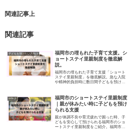
関連記事上
関連記事
福岡市の埋もれた子育て支援。シ
子どもを預けたい方向け
ョートステイ里親制度を徹底解
説。
福岡市の埋もれた子育て支援「ショート
ステイ里親制度」を徹底解説。急な入院
や精神的負担時に数日間子どもを預ける
画期的なサービス。利用方法・申込手続
き・ショートステイ里親の利用者の声ま
で詳しく紹介します。
福岡市のショートステイ里親制度
体験談
｜親が休みたい時に子どもを預け
られる支援
親が体調不良や育児疲れで困った時、子
どもを安心して預けられる福岡市のショ
ートステイ里親制度をご紹介。福岡市で
の取り組みや実際の体験談を通じて、支