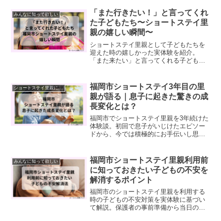
援を受ける・提供する両方の視点から、
温かい家庭での一時預かりの意義を解説
「また行きたい！」と言ってくれ
みんなに知って欲しい
します。
た子どもたち〜ショートステイ里
親の嬉しい瞬間〜
ショートステイ里親として子どもたちを
迎えた時の嬉しかった実体験を紹介。
「また来たい」と言ってくれる子どもた
ちとの温かい交流エピソードや成長の瞬
間をお伝えします。子どもを預けたい
方・支援したい方へのメッセージ。
福岡市ショートステイ3年目の里
ショートステイ里親になりたい方向け
親が語る｜息子に起きた驚きの成
長変化とは？
福岡市でショートステイ里親を3年続けた
体験談。初回で息子がいじけたエピソー
ドから、今では積極的にお手伝いし思い
やりを見せる成長変化まで、実子への影
響を詳しく解説します。
福岡市ショートステイ里親利用前
みんなに知って欲しい
に知っておきたい子どもの不安を
解消するポイント
福岡市のショートステイ里親を利用する
時の子どもの不安対策を実体験に基づい
て解説。保護者の事前準備から当日の声
かけまで、主に幼児の心のケアに役立つ